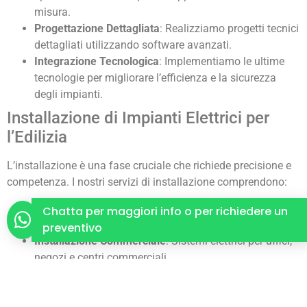
misura.
Progettazione Dettagliata
: Realizziamo progetti tecnici
dettagliati utilizzando software avanzati.
Integrazione Tecnologica
: Implementiamo le ultime
tecnologie per migliorare l’efficienza e la sicurezza
degli impianti.
Installazione di Impianti Elettrici per
l’Edilizia
L’installazione è una fase cruciale che richiede precisione e
competenza. I nostri servizi di installazione comprendono:
Installazione Residenziale
: Impianti elettrici per
Chatta per maggiori info o per richiedere un
appartamenti, ville e complessi residenziali.
preventivo
Installazione Commerciale
: Sistemi elettrici per uffici,
negozi e centri commerciali.
Installazione Industriale
: Impianti complessi per
fabbriche, magazzini e strutture industriali.